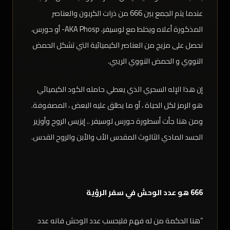
عندما يتم الجمع بين 666 من ذرات الكربون والعناصر
المذكورة أعلاه ويخلط مع لوسيفر، AKA Phosp- أو حورس،
نحصل على مزيج من العناصر الكيميائية التي تشكل الحمض
النووي و الحمض النووي الريبي.
إن هذا الإله السحري الذي يعطي حامله الكود الكيميائي
هو الرمز لكل الحياة ، أو ما يطلق عليه البعض ، المصفوفة.
ومن هنا جأت أسطورة حورس لوسيفر .. إيزيس الروح وأوزير
الجسد المادي الثالوث المقدس الأب والأبن والروح القدس.
666 هو عدد الوحش في سفر الرؤية
“هنا الحكمة من له فهم فليحسب عدد الوحش فانه عدد