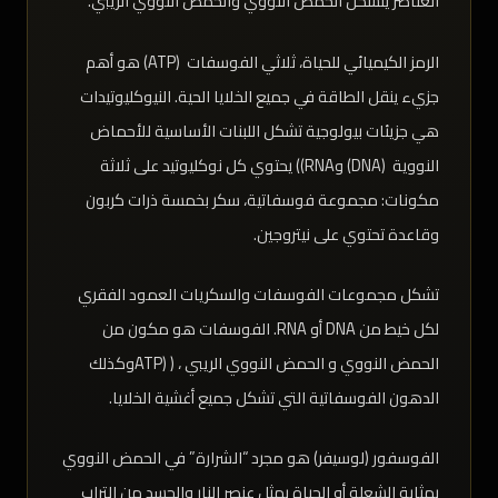
العناصر يتشكل الحمض النووي والحمض النووي الريبي.
الرمز الكيميائي للحياة، ثلاثي الفوسفات (ATP) هو أهم
جزيء ينقل الطاقة في جميع الخلايا الحية. النيوكليوتيدات
هي جزيئات بيولوجية تشكل اللبنات الأساسية للأحماض
النووية (DNA) وRNA)) يحتوي كل نوكليوتيد على ثلاثة
مكونات: مجموعة فوسفاتية، سكر بخمسة ذرات كربون
وقاعدة تحتوي على نيتروجين.
تشكل مجموعات الفوسفات والسكريات العمود الفقري
لكل خيط من DNA أو RNA. الفوسفات هو مكون من
الحمض النووي و الحمض النووي الريبي ، ( (ATPوكذلك
الدهون الفوسفاتية التي تشكل جميع أغشية الخلايا.
الفوسفور (لوسيفر) هو مجرد “الشرارة” في الحمض النووي
بمثابة الشعلة أو الحياة يمثل عنصر النار والجسد من التراب