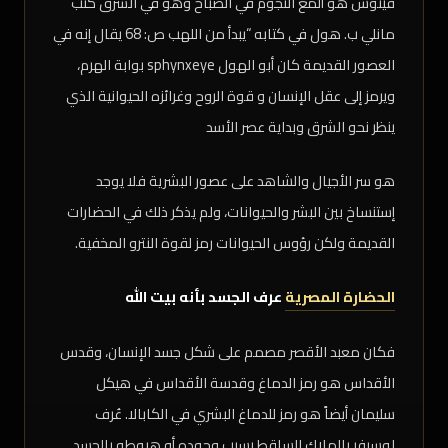
فينوس هو ألمع النجوم في الصباح وهو في الشرق كتب
مانلي ب. هول في كتابه “يبدأ من اللهب ص: 68 يقال إنه في
العصور القديمة كان أبو الهول sphynxeye بوابة الهرم،
ويرمز إلى عقل الإنسان و قوة الروح وغرائزه الحيوانية الذي
ينظر نحو الشرق وبداية عصر الأسد
هو سر الأجيال والشاهد على عصور البشرية فلا يوجد
إستنساخ بين البشر والحيوانات، ولم يذكر ذلك في الحضارات
القديمة ولكن رؤوس الحيوانات رمز لقوة النترو المخفية.
الحضارة المصرية
عرف الجسد بأنه بيت الله
فكان معبد الأقصر مصمم على شكل جسد الإنسان، وقدس
الأقداس هو رمز الدماغ وقدسة الأقداس في هيكل
سليمان أيضاً هو رمز للدماغ البشري في الكابالا. عُرف
لوسيفر بالملاك الساقط بسبب وجوده أو هبوطه بالجسد