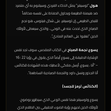
هول
“لوسيفر” يمثل الذكاء الفردي وسيقوم به أي متمرد
ضد هيمنة الطبيعة ويحاول الحفاظ على نفسه مخالفاً
للنبض الطبيعي إن لوسيفر، على شكل فينوس، هو نجم
الصباح الذي تحدث عنه في الوحي ، والذي سيعطى لأولئك
الذين “تغلبوا على العالم المادي”.
يسوع نجمة الصباح
في الكتاب المقدس، سوف تجد نفس
الإشارة الدقيقة إلى يسوع أيضاً الذي يقول في رؤيا 22 : 16
– “أنا ، يسوع، أرسل ملاكي لأعطيك هذه الشهادة للكنائس.
أنا الجذور ونسل داود والنجمة الصباحية الساطعة”.
(الكنائس ترمز للجسد)
يسوع ولوسيفر هما نفس الوعي الذي سيظهر بوضوح،
لأولئك الذين لديهم رؤية الضوء الحقيقي بين الظلام الذي