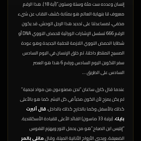
إنسان وعدده ست مئة وستة وستون”(آية 18). هذا الرقم
معروف لنا بنهاية العالم هو بمثابة كشف النقاب عن شيء
مخفي، لمساعدتنا على تحديد هذا الرجل الوحش، قد يكون
الرقم 666 تسلسل الإشارات الوراثية للحمض النووي DNA أو
شظايا الحمض النووي اللازمة للحقبة الجديدة وهو عودة
المسيح المنتظر داخلنا، تم خلق الإنسان في اليوم السادس
سفر التكوين اليوم السادس ورقم 6 هذا هو العصر
السادس على الطريق …
عندما قال كارل ساغان “نحن مصنوعون من مواد نجمية”
لم يكن يمزح لأن الكون مخبأ في كل البشر. كما هو بالأعلى
كذلك بالأسفل وكما بالخارج كذلك بالداخل،
قال ألبرت
بايك
، (برتبة 33 ماسون) القائد الأعلى للقيادة الأسكتلندية.
“إبليس ابن الصباح”هو من يحمل النور ويهزم النفوس
الضعيفة، ويحيي الأرواح الأنانية الميتة، وقال
مانلي بالمر