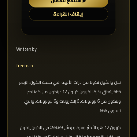
▶ استمع للمقال
إيقاف القراءة
Written by
freeman
نحن والكون تكونا من ذرات الألهة التي خلقت الكون. الرقم
666 يتعلق بذرة الكربون كربون 12 ؛ يتكون من 5 عناصر
ويتكون من 6 بروتونات، 6 إلكترونات و6 نيوترونات، والتي
تساوي 666.
كربون 12 هو الأكثر وفرة و يمثل 98.89٪ في الكون يتكون
من خلال النجوم وكما قال كارل ساجان “نحن خلقنا من