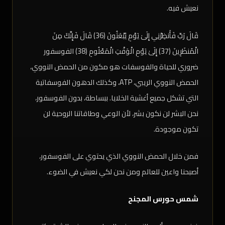
نعيش فيه.
قَالَ رَبِّ فَأَنظِرْنِي إِلَىٰ يَوْمِ يُبْعَثُونَ (36) قَالَ فَإِنَّكَ مِنَ
الْمُنظَرِينَ (37) إِلَىٰ يَوْمِ الْوَقْتِ الْمَعْلُومِ (38) الفوسفور
ضروري للحياة والفوسفات هو مكون من الحمض النووي،
الحمض النووي الريبي، ATP، وكذلك الدهون الفوسفاتية
التي تشكل جميع أغشية الخلايا. ببساطة، بدون الفوسفور،
نحن البشر لن نكون بشر، لأن الوعي وطاقاتنا الروحية لن
تكون موجودة.
فمن خلال الحمض النووي الذي يحتوي على الفوسفور،
أصبحنا واعين للعالم ومن نحن لكي نعيش في الضوء.
شمس حورس المجنح