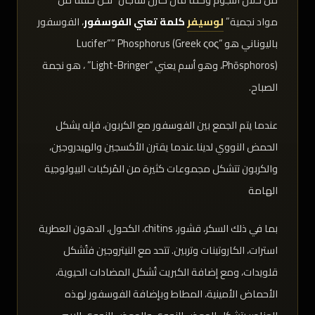
مواد نجمية”
لوسيفر
كلمة تعني الفوسفور
، الفوسفور
باليوناني هو “Lucifer”” Phosphorus (Greek ςος
Phōsphoros)، وهو أسم يعني “Light-Bringer” ، هو نجمة
الصباح.
عندما يتم الجمع بين الفوسفور مع الكربون، فإنه يشكل
الحمض النووي لدينا.عندما يقترن الأكسجين والهيدروجين،
والكربون تتشكل مجموعات كثيرة من المُركبات البيولوجية
الهامة
بما في ذلك السكر، قشور، chitins، الكحول، الدهون العطرية
استرات، الكاروتينات وتربين. تتحد مع النيتروجين فتُشكل
قلويدات، ومع إضافة الكبريت تُشكل المضادات الحيوية،
الأحماض الأمينية، المطاط وبإضافة الفوسفور لهذه