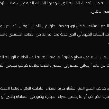
سلة من الأحداث الكارثية التي شهدتها الكائات الحية على كوكب الأر
عصر الذهبي.
كثف للنشاط الكهربائي الذي حدث عند اقترابه من الغلاف الشمسي وا
مال السماوي، سطع مشرقاً بما فيه الكفاية لبدء الطفرة الوراثية لل
 من عالم أرجواني محمر إلى الأخضر وانتقلنا لولادة كوكب فينوس الأسا
، كوكب الصبح المنير عشتار، مريم العذراء، فاطمة الزهراء وهذا الحدث
الكواكب أو ما يسمى بصراع الجبابرة وصُور في الأساطير بالتنين أو ث