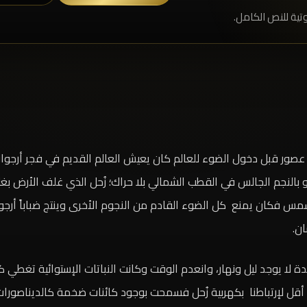
تية للنص الكامل.
عصور قبل دخول الضوء للعالم كان يعيش العالم القديم في فجر أرجوا
لنجم الجالس في القطب الشمالي بلا حراك؛ زُحل الذي غلف الأرض بغ
للشمس فكان يمنع كل الضوء القادم من النجوم الأخرى وينتج ضباباً أر
ان.
ة لا يوجد ليل ونهار، وانعدم الوقت وكانت النباتات الإستوائية تغطي
 أقل لإرتباطنا بكهربية زُحل فسمحت بوجود كائنات ضخمة كالديناصورات 