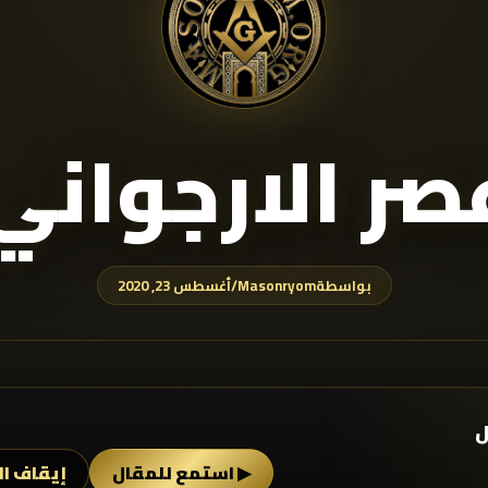
صر الارجواني
بواسطة
Masonryom
/
أغسطس 23, 2020
ل
▶ استمع للمقال
إيقاف ال