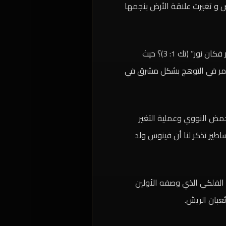
ض و تغيرت علاقة الأرض بنجمها
ظهر النور بشكل مفاجىء نتيجة النجم المشتعل فكان نور، وقصة الخلق في الأديان “وقال الله ليكن نور فكان نور” (تك 1: 3)؟ حيث
ستمر في التوهج بشكل مشرق في
حمض النووي وعملية التغير
طير تذكر لنا أن فينوس ولد
 الفلكي الذي وصفه الأولين
عبان الريش.