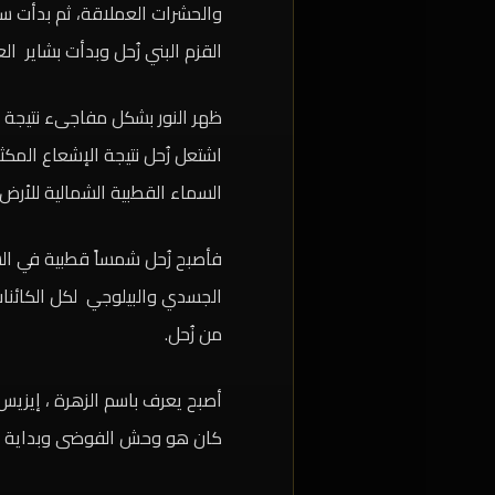
والحشرات العملاقة، ثم بدأت سل
القزم البني زُحل وبدأت بشاير ال
اشتعل زُحل نتيجة الإشعاع الم
السماء القطبية الشمالية للأرض.
فأصبح زُحل شمساً قطبية في الش
الجسدي والبيلوجي لكل الكائنات
من زُحل.
أصبح يعرف باسم الزهرة ، إيزيس
كان هو وحش الفوضى وبداية حرب 