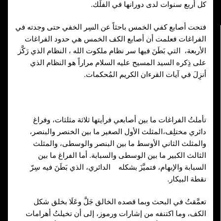
كل أربع سنوات لدى دورانها في الفلَك.
فتحت أصابع كفي الخمس باحثاً عن السِر الخفي حتى وجدته في
الفراغات فعلمت أن أصابع الكف الخمس هي حدود الفراغات
الأربعة، التي بَطَنَ فيها سر نظام ملكوت الله ، النظام الذي رَكَّز
على ذِكره السيد المسيح عليه السلام مراراً هو النظام الذي
أنزِلَ في آيات القرءان الكريم المُحكمات.
تأملتُ الفراغات ما بين أصابعي فرأيتها ثلاثة مثلثات، وفراغ
دائري مختلِف،المثلث الأول الصغير ما بين الخنصر والبنصر،
والمثلث الثاني الأوسط ما بين البنصر والوسطى، والمثلث
الثالث الكبير ما بين الوسطى والسبابة. أما الفراغ ما بين
السبابة والإبهام، فتميَّزَ بشكله الدائري، الذي بَطَنَ فيه سِرّ
نقطة البيكار.
تعمَّقتُ في البحث وبما قصده الخالق جَلَّ وعَلَا بخلق شكل
الكف، وما اكتنفه من إشارات ورموز، إلى أن تخيلتُ أهرامات