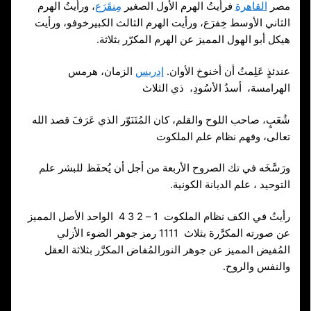
مصر
القاهرة
فرأيتُ الهرم الأول الصغير
مِنقَرَع
، ورأيتُ الهرم
الثاني الأوسط خِفرَع، ورأيت الهرم الثالث الكبيرخوفو، ورأيت
هيكل أبو الهول المميز عن الهرم المكرّر بثلاثة.
عندئذٍ عَلِمتُ أن أخنوخ الأوان.
إدريس
الزمان، هرمس
الهرامسة، أسدُ الأسُودِ، ذي الثلاث
شُعَبٍ، صاحب اللوح والقلم، كان المُتَنَوّر الذي عَرَفَ قصد الله
تعالى، وفهم نظام علم الملكوت
ورَسَّخَه في تك الصروح الأربعة من أجل أن يُحفَظ للبشر علم
التوحيد ، علم الديانة الكونية.
رأيتُ في الكف نظام الملكوت 1 – 2 3 4 الواحد الأصل المميز
عن صورته المكرَّرة بثلاث 1111 رمز جوهر الضوء الأزلي
المُفيض المميز عن جوهر النورالمُفاض المكرَّر بثلاثة العقل
والنفس والروح.