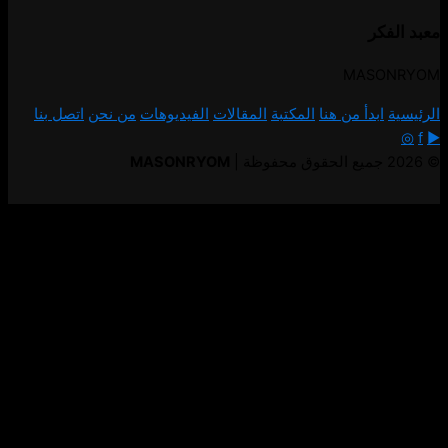
معبد الفكر
MASONRYOM
الرئيسية
ابدأ من هنا
المكتبة
المقالات
الفيديوهات
من نحن
اتصل بنا
◎
f
▶
© 2026 جميع الحقوق محفوظة |
MASONRYOM
اسأل معبد الفكر
مساعد معبد الفكر
×
أهلاً بك. اسألني عن الرموز، الفلسفة، المقالات، الفيديوهات، أو محتوى
المكتبة.
إرسال