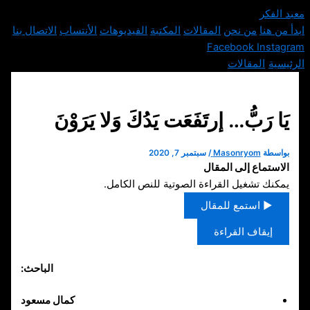
تخطي
معبد الفكر
إلى
ابدأ من هنا
من نحن
المقالات
المكتبة
الفيديوهات
الأنتساب
الاتصال بنا
المحتوى
Facebook
Instagram
الرئيسية
›
المقالات
›
يَا رَبُّ… إرتَفَعَت يَدُكَ وَلا يَرَوْنَ
يَا رَبُّ… إرتَفَعَت يَدُكَ وَلا يَرَوْنَ
بواسطة
Masonryom
/
سبتمبر 7, 2020
الاستماع إلى المقال
يمكنك تشغيل القراءة الصوتية للنص الكامل.
▶ استمع للمقال
إيقاف القراءة
الباحث:
كمال مسعود