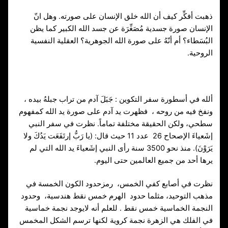
ذهبت أفكِّر كيف أن الله خلق الإنسان على صورته. وهل انّ
الإنسان صورة جسدية مُصَغِّرَة عن جسد الله الكبير كما يظن
البُسَطاء؟ أم أنّهُ على صورة الله الجوهرية؟ العقلية النفسية
الروحية.
ألله في أسطورة سفر التكوين : جَبَلَ آدم من تراب جبلهُ بيده ،
ونفخ فيه من روحه ، فظهرت يد آدم على صورة يد الله كمفهوم
سطحي، ولكن الحقيقة مختلفة تماماً. نظرت في سفر النبي
إشَعياءَ الإصحاح 26 عدد 11 حيث قال: (يا رَبُّ إرتَفَعَت يَدُكَ ولا
يَرَوْنَ). منذ نحو 3500 سنة رأى النبي إشَعياءَ يد الله التي لم
يرها أحد من جميع العالمين حتى اليوم.
نظرت في أصابع كفي الخمس، رمزحدود الكون الخمسة في
مذهب التوحيد، مثلما حدود الهرم خمس نقط هندسية، وحدود
النجمة الخماسية خمس نقط . للعلم أنه لايوجد نجمة خماسية
في الفلك هي الزهرة نجمة كروية لكنها ترسم الشكل المخمس