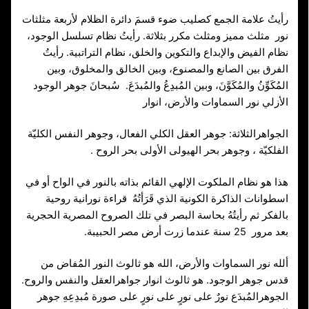
رأيتُ علامة الجمع كصليب ضوء قسمَ دائرة الظلام لأربعة مثلثات
نور مثلث مميز ومثلث مكرر بثلاثة. رأيتُ نظام تسلسل الوجود،
نظام الفيض والإبداع والتكوين والخلق، نظام التراتبية. رأيتُ
الفرق بين الصانع والمصنوع، وبين الخالق والمخلوق، وبين
المُكَوِّنُ والمُكَوَّنَ، وبين المُبدِعُ والمُبدَعَ. سُبحانَ جوهر الوجود
الأزلي نور السماوات والأرض، انوار
الجواهرالثلاثة: جوهر العقل الكلي الفعال، وجوهر النفس الكليّة
الفلكيّة ، وجوهر بحر الهيولى الأولى بحر الروح .
هذا هو نظام الملكوت الإلهي القائم بذاته بالنور في الواح أو في
اسطوانات الذاكرة الكونية الذي قَرَأتُهُ قراءة نورانية روحية
بالفكر ثم رأيتُهُ بحاسة البصر في تلك الصروح المصرية الحجرية
بعد مرور 25 سنة عندما زرت أرض مصر الحبيبة.
ألله نور السماوات والأرض، الله هو ثالوث النور المُفاض من
قدس جوهر الوجود. هو ثالوث انوار جواهرالعقل والنفس والروح.
الجوهرالمُبدَع نورٌ على نورٍ على نورٍ على صورة مُبدِعِهِ جوهر