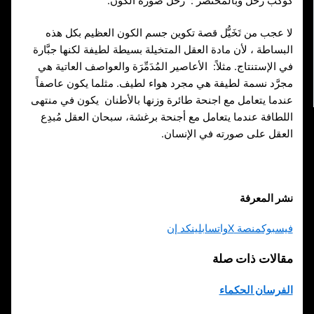
كوكب زحل وبالمختصر : زُحَل صُورة الكَون.
لا عجب من تَخَيُّل قصة تكوين جسم الكون العظيم بكل هذه
البساطة ، لأن مادة العقل المتخيلة بسيطة لطيفة لكنها جبَّارة
في الإستنتاج. مثلاً: الأعاصير المُدَمِّرَة والعواصف العاتية هي
مجرَّد نسمة لطيفة هي مجرد هواء لطيف. مثلما يكون عاصفاً
عندما يتعامل مع اجنحة طائرة وزنها بالأطنان يكون في منتهى
اللطافة عندما يتعامل مع أجنحة برغشة، سبحان العقل مُبدِع
العقل على صورته في الإنسان.
نشر المعرفة
فيسبوك
منصة X
واتساب
لينكد إن
مقالات ذات صلة
الفرسان الحكماء