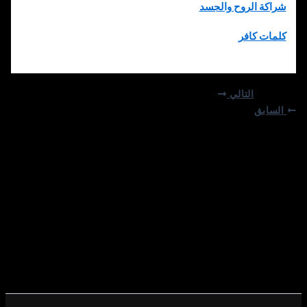
شراكة الروح والجسد
كلمات كافر
التالي
السابق