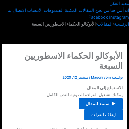
خطي
معبد الفكر
لى
ابدأ من هنا
من نحن
المقالات
المكتبة
الفيديوهات
الأنتساب
الاتصال بنا
لمحتوى
Facebook
Instagram
الرئيسية
›
المقالات
›
الأبوكالو الحكماء الاسطوريين السبعة
الأبوكالو الحكماء الاسطوريين
السبعة
بواسطة
Masonryom
/
سبتمبر 12, 2020
الاستماع إلى المقال
يمكنك تشغيل القراءة الصوتية للنص الكامل.
▶ استمع للمقال
إيقاف القراءة