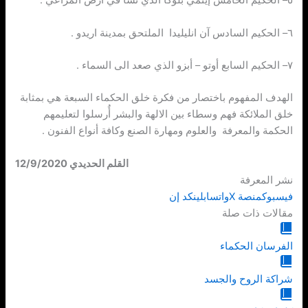
٥– الحكيم الخامس إينمي بلوكا الذي نشأ في ارض المراعي .
٦– الحكيم السادس آن انليليدا الملتحق بمدينة اريدو .
٧– الحكيم السابع أوتو – أبزو الذي صعد الى السماء .
الهدف المفهوم باختصار من فكرة خلق الحكماء السبعة هي بمثابة
خلق الملائكة فهم وسطاء بين الالهة والبشر أُرسلوا لتعليمهم
الحكمة والمعرفة والعلوم ومهارة الصنع وكافة أنواع الفنون .
القلم الحديدي 12/9/2020
نشر المعرفة
فيسبوك
منصة X
واتساب
لينكد إن
مقالات ذات صلة
الفرسان الحكماء
شراكة الروح والجسد