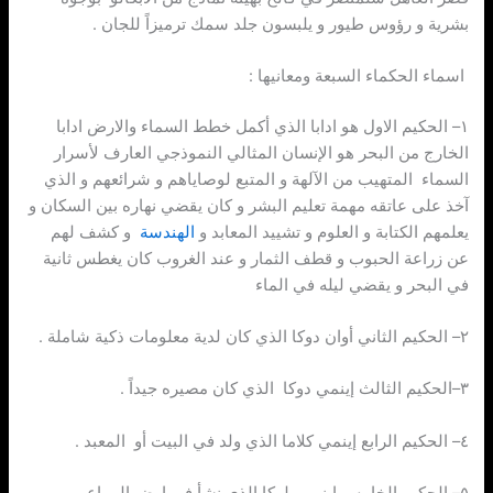
بشرية و رؤوس طيور و يلبسون جلد سمك ترميزاً للجان .
️اسماء الحكماء السبعة ومعانيها :
١– الحكيم الاول هو ادابا الذي أكمل خطط السماء والارض ادابا
الخارج من البحر هو الإنسان المثالي النموذجي العارف لأسرار
السماء المتهيب من الآلهة و المتبع لوصاياهم و شرائعهم و الذي
آخذ على عاتقه مهمة تعليم البشر و كان يقضي نهاره بين السكان و
يعلمهم الكتابة و العلوم و تشييد المعابد و
الهندسة
و كشف لهم
عن زراعة الحبوب و قطف الثمار و عند الغروب كان يغطس ثانية
في البحر و يقضي ليله في الماء
٢– الحكيم الثاني أوان دوكا الذي كان لدية معلومات ذكية شاملة .
٣–الحكيم الثالث إينمي دوكا الذي كان مصيره جيداً .
٤– الحكيم الرابع إينمي كلاما الذي ولد في البيت أو المعبد .