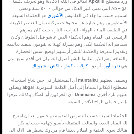
ورد مصطلح
Apkallu
أبكالو في اللغه الاكادية وهو تحريف لكلمة
Ab – gal التي تعني كثير الذكاء من حوالي ٥٠٠٠ سنة ومعنى
اسمهم حسب ما جاء في القاموس
الآشوري
هو الحكماء السبعة
الأسطوريين وهم عبارة عن مخلوقات مركبة تمثل العناصر الاربعة
في الطبيعة الماء ، الهواء ، التراب ، النار ، حيث كان مقرهم
الرئيسي في المياه وهم الحكماء الذين عاشو قبل الطوفان وكان
سيدهم اله الحكمة انكي وهم بمنزلة كهنة له يقومون بتنفيذ تعاليمه
وتقديم المعرفة والحكمة للبشر أرسلهم لوضع أسس الحضارة
والثقافة وهم الذين علموا البشر أصول العمران في أقدم سبع مدن
هي
نفر
،
أور
، أريدو ،
كولاب
،
كيش
،
لكش
،
شروباك
.
ويسمى بعضهم
muntalku
أي المستشار في حين شاع استخدام
مصطلح الابكالو استناداً إلى أصل الكلمة السومرية
abgal
ويطلق
عليهم تارة أخرى
Ummianu
أي الحرفيين أو الصنّاع وكذلك عرفوا
بإسم حاملي الواح الأقدار السبعة .
الحكماء السبعة حسب النصوص القديمة تم خلقهم بعد ان امتزج
إله المياه العذبة والمالحة المتمثلة بأبسو وتهامة حيث لم يكن
هنالك سوى العتمة و الظلام بعدها قام مردوك بشطر هذا الاله الى