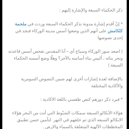
ذكر الحكماء السبعة والإشارة إليهم :
* إنّ أقدم إشارة مدونة تذكر الحكماء السبعة وردت في
ملحمة
كلكامش
على أنهم الذين وضعوا أسس مدينة الوركاء فنجد في
إحدى نصوصها
( اصعد سور الوركاء وسياج أي – آنا المقدس تفحص أسس قاعدته
وتحر بنائه ، أليس بناء أساسه بالآجر؟ وهلّا وضع أسسه الحكماء
السبعة )
بالإضافة لعدة إشارات أخرى لهم ضمن النصوص السومرية
والأكادية المختلفة
* فيرد ذكر دورهم كنص طقسي باللغة الاكادية :
هؤلاء الأبكالو السبعة سمكات الشبّوط التي أتت من البحر هؤلاء
الابكالو السبعه الذي تم خلقهم في النهر لتأمين حسن تطبيق
المخططات الآلهية المتعلقة بالسماء والارض .