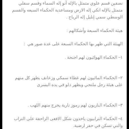
نصفين قسم علوي متمثل بالإله آنو إله السماء وقسم سفلي
متمثل بالإله انكي إله الارض ومساعدية الحكماء السبعه والقسم
الوسطي سمي إنليل إله الرياح .
هيئة الحكماء السبعة وأشكالهم :
الهيئة التي ظهر بها الحكماء السبعة على عدة صور هي :
١– الحكماء الهوائيون لهم اجنحة .
٢– الحكماء المائيون لهم غطاء سمكي وزعانف يظهر كل منهم
على هيئة رجل ملتحي ويظهر دلو في يده اليسرى
٣– الحكماء الناريون لهم رموز نارية يخرج منهم اللهب .
٤– الحكماء الترابيون ياخذون شكل الافعى الزاحفة على التراب
والتي تسكن في حفر ارضية.