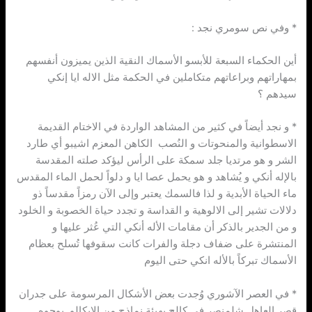
* وفي نص سومري نجد :
أين الحكماء السبعة للأبسو الأسماك النقية الذين يميزون أنفسهم
بمهاراتهم وبراعاتهم متكاملين في الحكمة مثل الاله ايا إنكي
سيدهم ؟
* و نجد أيضاً في كثير من المشاهد الواردة في الاختام القديمة
الاسطوانية والمنحوتات و النُصب الكاهن المعزم اشيبو أي طارد
الشر و هو مرتديا جلد سمكة على الرأس ليؤكد صلته المقدسة
بالإله أنكي و يُشاهد و هو يحمل عصا ايا و دلواً لحمل الماء المقدس
ماء الحياة الأبدية و لذا فالسمك يعتبر وإلى الآن رمزاً مقدساً ذو
دلالات تشير إلى الالوهية و القداسة و تجدد حياة الخصوبة و الخلود
و من الجدير بالذكر أن مقامات الأله أنكي التي عُثر عليها و
المنتشرة على ضفاف دجلة والفرات كانت سقوفها تُسلح بعظام
الأسماك تبركاً بالأله انكي حتى اليوم
* في العصر الآشوري وُجدت بعض الأشكال المرسومة على جدران
قصر العاهل شلمنصر في كالح بهيئة نماذج من الابكالو بوجوه