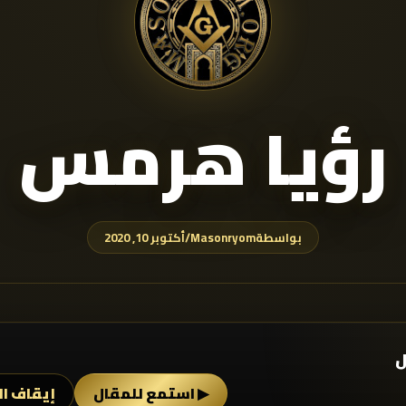
رؤيا هرمس
بواسطة
Masonryom
/
أكتوبر 10, 2020
ل
▶ استمع للمقال
إيقاف ال