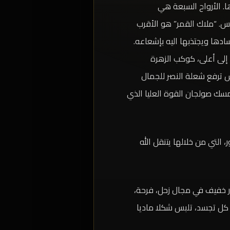
. الأرواح السبعة هي
وس. “ملاك القمر” هو الأقرب
دها ويجتذبها اليه بإشعاعه.
إلى أعلى، كوكب الزهرة
ترفع شعلة النصر للجمال
مسك صولجان القوة العليا الذي
التي من خلالها يتنقل الله
ار خفيف في مجال زحل، فرحة،
 كل تجسد، تلبس شكلا ماديا