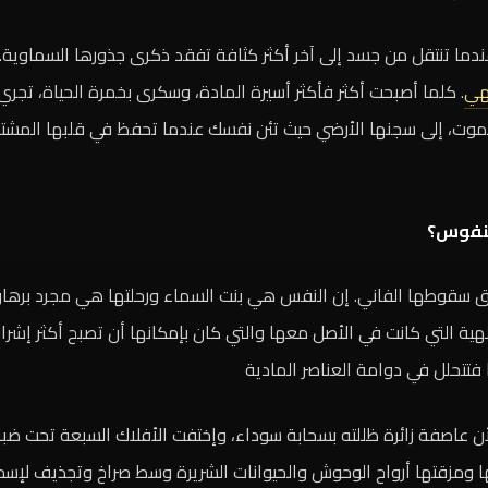
عندما تنتقل من جسد إلى آخر أكثر كثافة تفقد ذكرى جذورها السماوية
لهي
. كلما أصبحت أكثر فأكثر أسيرة المادة، وسكرى بخمرة الحياة، تج
لموت، إلى سجنها الأرضي حيث تئن نفسك عندما تحفظ في قلبها المشتع
لنفوس؟
 سقوطها الفاني. إن النفس هي بنت السماء ورحلتها هي مجرد برهان ل
هية التي كانت في الأصل معها والتي كان بإمكانها أن تصبح أكثر إشرا
ا فتتحلل في دوامة العناصر المادية
 عاصفة زائرة ظللته بسحابة سوداء، وإختفت الأفلاك السبعة تحت ضباب
ا ومزقتها أرواح الوحوش والحيوانات الشريرة وسط صراخ وتجذيف لإ