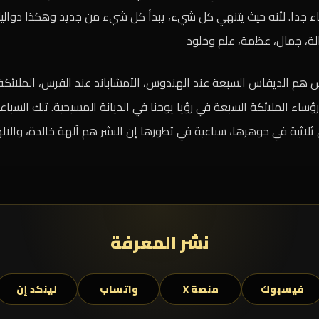
ياء جدا. لأنه حيث يتنهي كل شيء، يبدأ كل شيء من جديد وهكذا دواليك
لة، جمال، عظمة، علم وخلود
هم الديفاس السبعة عند الهندوس، الأمشاباند عند الفرس، الملائكة ال
رؤساء الملائكة السبعة في رؤيا يوحنا في الديانة المسيحية. تلك السباع
ثلاثية في جوهرها، سباعية في تطورها إن البشر هم آلهة خالدة، والآل
نشر المعرفة
فيسبوك
منصة X
واتساب
لينكد إن