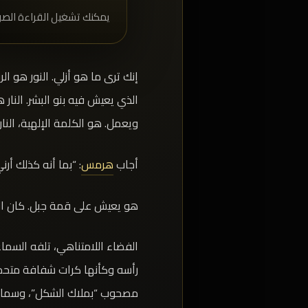
يمكنك تشغيل القراءة الصو
إنك ترى ما هو أزلي. النور هو 
الذي يعيش فيه بنو البشر. النار
ويعمل. هو الكلمة الإلهية، النا
أجاب
هرمس
: “بما أنه كذلك أر
هو يعيش على قمة جبل. كان الل
الفضاء اللامتناهي، تلفه السم
رأسه وكأنها كرات شفافة متحدة 
مصحوب “بملاك الشكل”، وسمات و