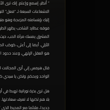
” أنظر، إسمع وإعلم. إنك ترى 
الاشعاعات السبعة لـ “فعل” الن
إليك بإبتسامته المزعجة وهو مت
فوقه عطارد الشاحب يظهر الطري
المشرق يمسك مرآة الحب، حيث 
الأزلي. أيضا إلى أعلى، كوكب ا
هو العقل الإلهي. وعند حدود الع
قال هرمس إني أرى المجالات التي
الواحد ويحكم. ولكن يا سيدي كي
هل ترى بذرة نورانية تهبط في أر
بلا هم لكنها لا تعرف سعادتها.
جديدا، ملائما مع المحيط الذي