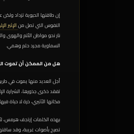
إن طاقتها الحيوية تزداد ولكن 
النفوس التي تصل من
الإثير الإ
نار نحو مواطن الألم والهوى وا
السماوية مجرد حلم وهمي.
هل من الممكن أن تموت ا
أجل العديد منها يموت في طريق
تفقد ذكرى جذورها، الشرارة الإل
مكانها الأثيري، ذرة لا حياة فيه
بهذه الكلمات إرتجف هرمس، لأن
تصيح بأصوات غريبة، وقد ساقته