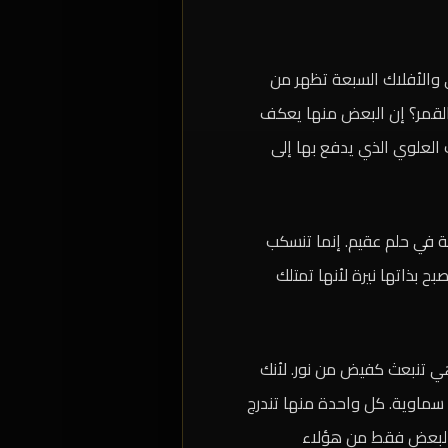
ي والأفلاك السبعة تظهر من
 القمر؟ إن البعض منها يعكف
 العلوي الذي يدفع بها إلى
ة في حلم عقيم. إنما تنسكب
ح بذاتها نيرة لأنها تمتلك
هي تنبعث كفيض من نور. لأنك
 سماوية. كل واحدة منها تندرج
. البعض فقط من هؤلاء