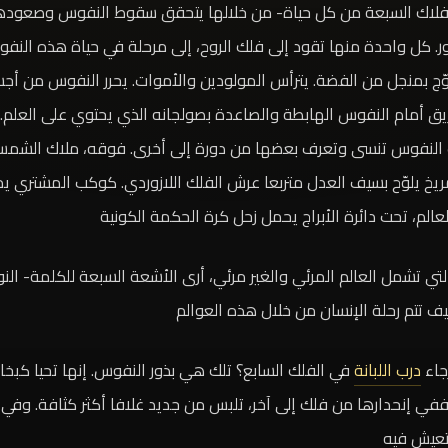
الأفلاك السبعة من كل حياة- من خلالها يتحقق سقوط النفوس وصعودها
ور. كل واحدة منها تقود إلى فلك الروح، إلى مرحلة في حياة هذه النف
وّج بمنجل من الفضة. يترأس المولودين والأموات. يحرر النفوس من أجسا
ق أمام النفوس الهابطة والصاعدة بصولجانه الذي يحتوي على العلم. 
النفوس تنسى وتعرف بعضها من دورة إلى أخرى. فوقه، ملاك الشمس 
لمريخ يلوّح بسيف العدل متربعا عرش الفلك اللازوردي. كوكب المشتري ي
الم، تحت دائرة الأبراج يحمل زحل كرة الحكمة الكونية
 تشمل العالم المرئي والغير مرئي، أرى الأشعة السبعة للكلمة- النور، 
ف تتم رحلة الإنسان من خلال هذه العوالم
جاء
درب اللبانة
في الفلك السابع؟ تلك هي بذور النفوس. إنها تحيا كبخ
 ففي إنحدارها من فلك إلى آخر، تلبس من جديد غلافا أكثر كثافة. وفي
 تعيش فيه