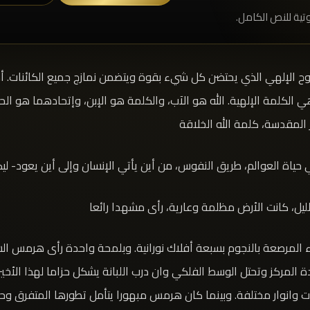
تية للنص الكامل.
الروح الإلهي الذي يحتضن كل شيء بقوة ويتضمن نمازج جميع الكائنات. 
 هي الكلمة الإلهية. الله هو الآب، والكلمة هو الإبن، وإتحادهما هو ال
ر المقدسة، كلمة الله الخلاقة
ني حياة العوالم، طريق النفوس، من أين يأتي الإنسان وإلى أين يعود- 
يل، كانت الأرض مظلمة وعارية، رأى مشهدا رائعا
اء المرصعة بالنجوم بسبعة أفلاك نورانية. وبلمحة واحدة رأى هرمس
المركز وتحتل الوسط الفلكي وان درب اللبانة يشكل حزاما لهذا الأخ
انوار مختلفة. وبينما كان هرمس مبهورا يتأمل تطورها المتفرق وحرك