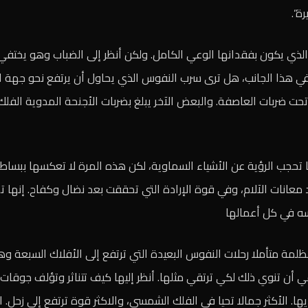
ة”.
ا الذي يكون بفقدانها الوعي الكامل. ولكن أنظر إلى الضباب وهو يختف
ر في هذا الجانب، هل ترى سرب النفوس الذي يحاول أن يرتفع نحو جهة
تحت ضربات العاصفة. والبعض الآخر يبلغ بضربات الأجنحة المدوية الفلك
ا تحجب الرؤية عن الأشياء السماوية، لكن هذه المرة لا تعكسها ببساط
عانات الآلام، وفي قوة الإرادة التي تحققت بعد نضال وكفاح. إنها تصب
سه في كل أعمالها
مة متأملا رحلات النفوس البعيدة التي ترتفع إلى الأفلاك السبعة و
في أن تنوي ذلك لكي ترتقي مثلها. أنظر إليها كيف تتناثر وتؤلف جوقات
. الأكثر جمالا تحيا في الفلك الشمسي، والاكثر قوة ترتفع إلى زحل