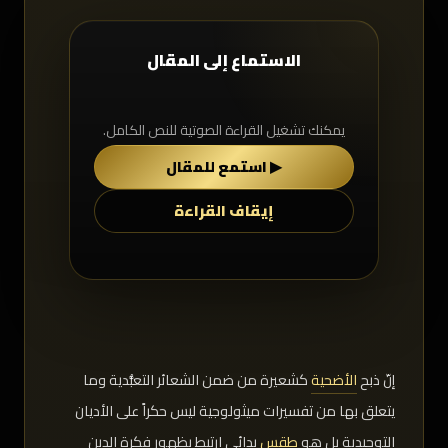
الاستماع إلى المقال
يمكنك تشغيل القراءة الصوتية للنص الكامل.
▶ استمع للمقال
إيقاف القراءة
إنّ ذبح
الأضحية
كشعيرة من ضمن الشعائر التعبُّدية وما
يتعلق بها من تفسيرات ميثولوجية ليس حكراً على الأديان
التوحيدية بل هو
طقس
بدائي ارتبط بظهور فكرة الدين