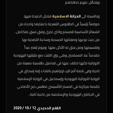
ويتحمَّل عنهم خطاياهم
وبالنسبة الى
الديانة
الاسلامية
فتحتل الذبيحة فيها
موقعاً رئيسياً في الطقوس التعبدية باعتبارها واحدة من
الشعائر الأساسية للمسلم والتي تجري وفق نسق متكامل ،
من حيث نوعها وصفاتها الجسدية وساعة التضحية بها
وتقسيمها ومن يحق له الأكل منها وبيوم يُعتبر عيداً
مقدساً عند المسلمين وهي وإن التقت مع مثيلتها اليهودية
التوراتية لكنها تختلف عنها في تفاصيل طقسية معينة من
ناحية وفي قصة أمر الرب لإبراهيم بافتداء إبنه إسحاق في
الرواية التوراتية اليهودية وإسماعيل في الرواية الإسلامية
كقصة مركزية في المسار التأسيسي لطقس ذبح الأضاحي
في الديانتين اليهودية والإسلامية من ناحية ثانية .
القلم الحديدي 12 / 10 / 2020