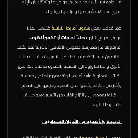
من جلده ثياباً لأسير جديد يصبح بدوره إلهاً وتعتقد بأن الإله
الذبيح قد ذهب بأمراضها وجرائمها وعِللها ،
كما قدمت بعض
شعوب أميركا اللاتينية
كشعب المايا
قرابين وذبائح للآلهة
طلباً لحاجات
أو
تكفيراً لذنوب
اقترفوها عبر ممارسة طقوس الأضاحي البشرية فلم يكتف
القائمون عليه بالتضحية بالآحاد من الناس كما في الديانات
الأخرى وإنما تجاوزوه إلى التضحية بالجموع فاحتاج ذلك لغزو
القبائل المجاورة وأسر أفرادها وتقديمهم أضاحي جماعية
وأكثر من ذلك لم يكتفوا بقتل الضحية وحرقها على المذبح
بل كانوا يعمدون إلى انتزاع القلب من الأسير وهو حي في
طلب لرضا الآلهة.
الذبيحة والأضحية في الأديان السماوية :
اعتمدت
الديانة اليهودية
من خلال التوراة باعتبارها الكتاب