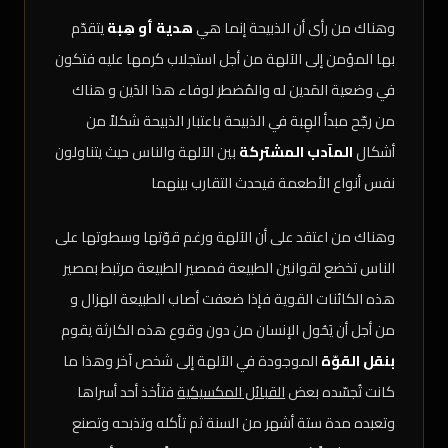
وهناك من رأى أن الذبيحة إنما هي
هدية أو هِبة
يتقدّم
بها المؤمن إلى الآلهة من أجل استجلاب كرمها عليه فتكون
في وضعية المَدين له والمُضطر لوفاء هذا الدَين و هناك
من رجّح مبدأ الهِبة في الذبيحة باعتبار الذبيحة شكلاً من
أشكال
المآدب المشتركة
بين الآلهة والناس حيث يتناولون
نفس أنواع الأطعمة فيحدث التقارب بينهما
وهناك من اعتقد على أن الآلهة ورغم قوّتها وسطوتها على
الناس تخضع لقوانين الطبيعة فمصير الطبيعة مرتبط بمصير
هذه الكائنات القوية فإذا ضعفت أصاب الطبيعة الهزال و
من أجل أن يَحُول الإنسان من دون وقوع هذه الكارثة يقوم
بنقل القوّة
الموجودة في الآلهة إلى شخص آخر وهذا ما
كانت تُجسّده بعض
القبائل المكسيكية
فتأخذ أحد أسراها
وتعبده مدة ستة أشهر من السنة ثم تأكله وتذبحه وتصنع