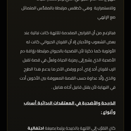
وللاستمرارية وهي كطقس مرتبطة بالمقدَّس المتماثل
مع الإلهي
فبالرغم من أن القرابين المقدمة للآلهة كانت نباتية عند
بعض الشعوب والأديان إلا أن القربان الحيواني كانت له
الأولوية كما ذكرنا لأن التضحية بالحيوان مرتبطة بإراقة دم
الأضحية الذي يشير إلى رمزية الحياة ولعلّ في قصة تقبل
الرب لقربان أحد إبني آدم ورفض الآخر ما يدعم هذا الطرح
والذي وَلَّد عداوة حسب القصة المعروفة بين الأخوين أدت
في النهاية لأن يقتل قابيل أخاه هابيل .
الذبيحة والأضحية في المعتقدات البدائية أسباب
وأنواع :
كان التقرّب إلى الآلهة بالذبيحة يرتبط بصيغة
احتفالية