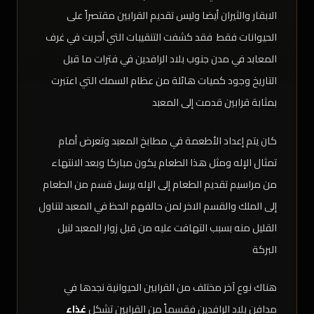
الابقار والثيران أيضا وليس تقديم القرابين مقتصراً على
الحيوانات فقط فقد كشفت التنقيبات التي أجريت في غرف
المعابد في مدن جنوب بلاد الرافدين في فترات ما قبل
التاريخ وجود كميات هائلة من عظام السمك التي اعتبرت
بمثابة قرابين قدمت إلى المعبد
كان يتم إعداد الأطعمة في مطابخ المعبد وتعرض أمام
تمثال الإله ومثل هذا الطعام يكون مباركا وبعد الانتهاء
من مراسيم تقديم الطعام إلى الإله يرسل قسم من الطعام
إلى الملك والقسم الاخر لمن حالفهم الحظ في المعبد لتناول
القليل منه بسبب التهافت عليه من قبل زوار المعبد لنيل
البركة
هناك نوع آخر مختلف من القرابين الحيوانية نجدها في
مدافن بلاد الرافدين فقسماً من القرابين تشكل
غذاء