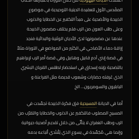
المقَدس الأول للعقيدة الدينية التوحيدية في موضوع
الذبيحة والأضحية على مبدأ التكفير عن الخطايا والذنوب
وعلى طلب العون من الرب فلم يختلف مضمون الذبيحة
عندها عن مضمونها لدى الأديان الوثنية والبدائية فنجد
إراقة دماء الأضاحي في الكثير من المواضع في التوراة مثلاً
في قصة إبني آدم قابيل وهابيل وفي قصة أمر الرب لإبراهيم
بالتضحية بإبنه إسحاق في استحضار لطقس القربان البشري
الذي عَرفته حضارات وشعوب قديمة مثل الفراعنة و
البابليون والسومريون… الخ
أما في الديانة
المسيحية
فإن فكرة الذبيحة تجسَّدت في
المسيح المصلوب فالتكفير عن الذنوب والخطايا والتقرّب من
الرب وطلب الغفران لا يتأتّى من خلال تقديم أضحية حيوانية
وإنما هي مُجَسَّدة في يسوع الذي يَفْتَدي أتباعه بدمه