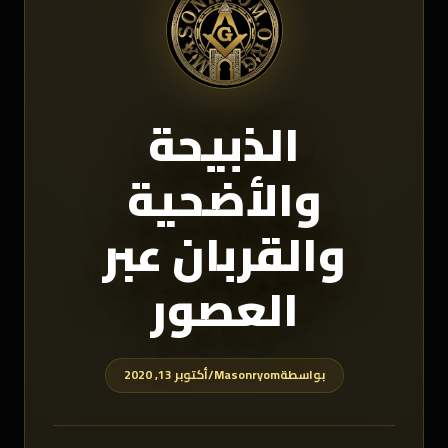
الذبيحة
والأضحية
والقربان عبر
العصور
بواسطة
Masonryom
/
أكتوبر 13, 2020