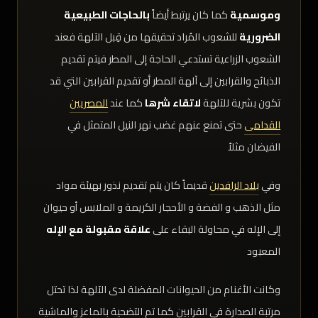
وموسمية
كما كان يرتبط أيضاً
بالحاجات الطبيعية
الضرورية
للشعوب المُراد تحقيقها من قِبل الآلهة فعند
الشعوب الزراعية تستدعي الحاجة إلى المطر فيتم تقديم
الذبائح والقرابين إلى آلهة المطر أو تقديم القرابين التي قد
تكون بشرية للآلهة
لاتقاء شرها
كما عند
المصريين
القدامى
حتى تمنع عنهم غضب نهر النيل المتمثل في
الفيضان مثلاً
وفي
بلاد الرافدين
قديماً كان يتم تقديم نذور بهيئة مواد
مثل الذهب و الفضة و الأحجار الكريمة و الملابس أو حيوان
إلى الإله في محاولة البقاء على
علاقة مقبولة مع الإله
المعبود
وكانت الأغنام من الحيوانات المفضلة لدى الآلهة لذا تحتل
مرتبة الصدارة في القرابين كما تم التضحية بالماعز والماشية