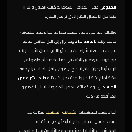
للمتوفى
ففي المدافن السومرية كانت الخيول والثيران
جزءا من الاحتفال الكبير الذي يرافق الجنازة
وهناك أدلة على وجود تضحية حيوانية لها علاقة بطقوس
خاصة ترتبط
بإقامة بناء
وما نزال إلى الان نمارس تقاليد
قديمة جدا فعند شراء بيت جديد أو الانتهاء من تشيد دار يتم
ذبح خروف و يغمس الكف في دم الاضحية ثم طبعها على
الباب أو الجدران واحيانا ذبح ديك وفي اقل الحالات يتم كسر
بيضة أمام عتبة الدار والهدف من كل ذلك
طرد الشر و عين
الحاسدين
، وهذه التقاليد من الموروث البابلي القديم و
ربما أقدم من ذلك
أما بالنسبة للمعتقدات
الكنعانية
الفينيقية
فكانت قد
عرفت طقس الذبائح البشرية أيضاً وهو ما أكدته
المكتشفات الأثرية الحديثة فقد عثر الأثريون في المرتفعات