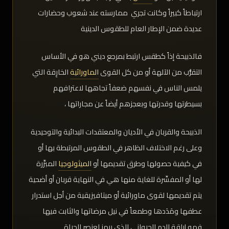
ارتباطاً كبيراً وكانت تجري ممارسته عند شعوب وحضارات
عديدة ضمن الإطار العام للطقوس الدينية
فالذبيحة إذاً كطقس ارتبط بمرجع ديني هو في الأساس
التقرُّب من الآلهة أو من كل القوى
الماورائية
الخارِقة التي
يلمس الناس في نفسهم ضعفاً تجاهها لاعترافهم
بسيطرتها وقدرتها وبعجزهم أيضاً عن مجاراتها ،
الذبيحة والقربان في الأديان والمعتقدات البدائية والتوحيدية
وعلى رغم الاختلاف الظاهر في الطقوس المرتبطة بها أو
في كيفية حصولها وطرق تقديمها أو
الميثولوجيا
المبرِّرة
لها أو المفسِّرة للغاية منها هي في النهاية قربان أو أضحية
يتم تقديمها لقوى ماورائية أو ميتافيزيقية من أجل استدرار
عطفها ومَدَدها وطمعاً في نيل مرضاتها والثابت فيها
فهو إراقة الدم الحيواني الذي يرمز لعنصر الحياة