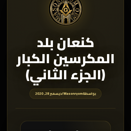
كنعان بلد
المكرسين الكبار
(الجزء الثاني)
بواسطة
Masonryom
/
ديسمبر 28, 2020