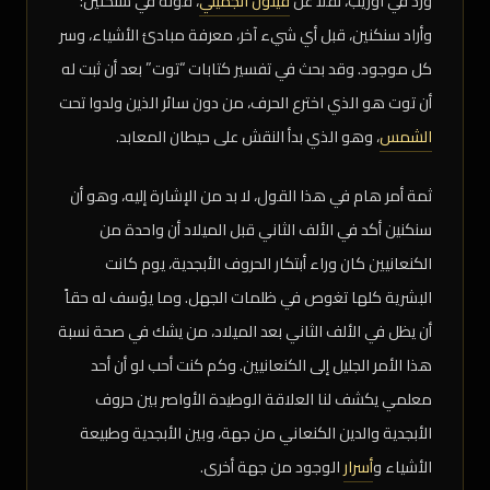
ورد في اوزيب، نقلاً عن
فيلون الجميلي
، قوله في سنكنين:
وأراد سنكنين، قبل أي شيء آخر، معرفة مبادئ الأشياء، وسر
كل موجود. وقد بحث في تفسير كتابات “توت” بعد أن ثبت له
أن توت هو الذي اخترع الحرف، من دون سائر الذين ولدوا تحت
الشمس
، وهو الذي بدأ النقش على حيطان المعابد.
ثمة أمر هام في هذا القول، لا بد من الإشارة إليه، وهو أن
سنکنین أكد في الألف الثاني قبل الميلاد أن واحدة من
الكنعانيين كان وراء أبتکار الحروف الأبجدية، يوم كانت
البشرية كلها تغوص في ظلمات الجهل. وما يؤسف له حقاً
أن يظل في الألف الثاني بعد الميلاد، من يشك في صحة نسبة
هذا الأمر الجليل إلى الكنعانيين. وكم كنت أحب لو أن أحد
معلمي يكشف لنا العلاقة الوطيدة الأواصر بين حروف
الأبجدية والدين الكنعاني من جهة، وبين الأبجدية وطبيعة
الأشياء و
أسرار
الوجود من جهة أخرى.