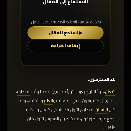
الاستماع إلى المقال
يمكنك تشغيل القراءة الصوتية للنص الكامل.
▶ استمع للمقال
إيقاف القراءة
بلد المكرسين:
كنعان
… بدأ التاريخ يعرف كباراً مكرسين، عندما بدأت
الحضارة
،
إذ لا رجال متفوقون إلا في المعرفة و
العلم
والأخلاق، ولما
كان
الإنسان
الحضاري الأول قد نشأ في كنعان وهذا ما
أجمع عليه المؤرخون، فلا شك بأن المكرس الأول كان
کنُعَانِي.