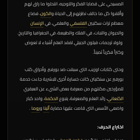
المسيحي على قضايا الفكر والتوجيه، انتحلوا ما راق لهم
وأتلفوا كل ما خالف نظرتهم إلى الحياة و
الكون
، فضاع
معظم تراث سكنيين
الفلسفي
والعلمي، في
الإنسان
والحيوان والنبات، في الفلك والطبيعة، في الجغرافيا والتاريخ.
ولولا ترجمات فيلون الجبيلي لفقد العلم أشياء لا تعوض
وكنزاً فكرياً ثميناً.
وحتى كتابات اوزيب، التي سبقت ضد بورفير، وأحراق كتب
بورفير عن سنکنیتن كانت خسارة أخرى للبشرية جاءت خدمة
للمؤرخين مكنتهم من معرفة بعض الشيء عن العبقري
الكنعاني
، رائد العلم والمعرفة، ينبوع
الحكمة
، واحد كبار
واضعي الأسس التي قامت عليها حضارة
أثينا
و
روما
.
اختراع الحرف: