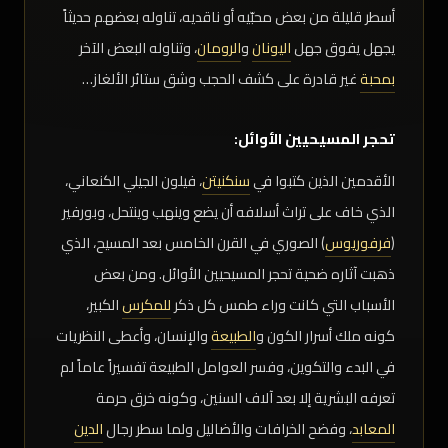
أسطر قليلة من بعض محبّيه أو ناقديه، تناوله بعضهم حديثاً
يجهل يفوق جهل
اليونان
و
الرومان
، وتناوله البعض الآخر
بمحبة
غير قادرة على كشف الحجب وشق ستائر الألغاز…
تحجر المسيحيين الأوائل:
الأقدمين الذين كتبوا في
سنکنیتن
، فيلون الجيلي الكنعاني،
الذي خاف على تراث أسلافه أن يضع وينهب وينتحل، وبورفير
(
فرفوریوس
) الصوري في القرن الخامس بعد المسيح، الذي
ذهبت آثاره ضحية تحجر المسيحيين الأوائل. ومن بعض
الأسباب التي كانت وراء طمس كل ذکر
للمكرس
الكبير،
كونه ملك أسرار الكون و
الطبيعة
والإنسان، وأعطى النظريات
في البدء والتكوين، وفسر العوامل الطبيعة تفسيراً عاماً لم
تعرفه البشرية إلا بعد آلاف السنين، وكونه خرق حرمة
المعابد
، وفضح الخرافات والأضاليل ولما سطر رجال
الدين